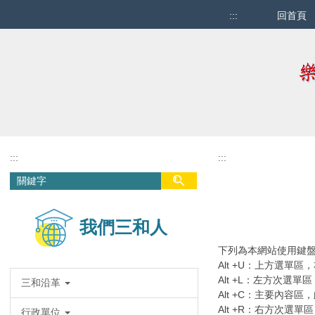
跳
:::
回首頁
到
主
要
內
容
區
:::
:::
我們三和人
下列為本網站使用鍵盤快速
Alt +U：上方選
Alt +L：左方次選
三和沿革
Alt +C：主要內容
Alt +R：右方次選
行政單位