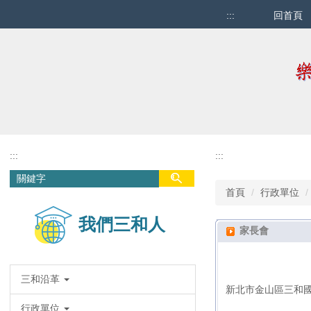
跳
:::
回首頁
到
主
要
內
容
區
:::
:::
首頁
行政單位
我們三和人
家長會
三和沿革
新北市金山區三和
行政單位