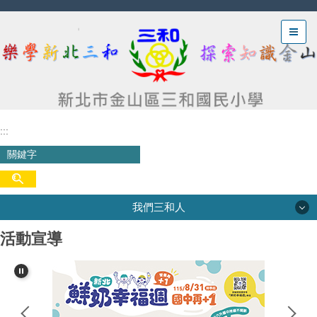
跳
到
主
要
內
容
區
:::
我們三和人
活動宣導
我們三和人
三和沿革