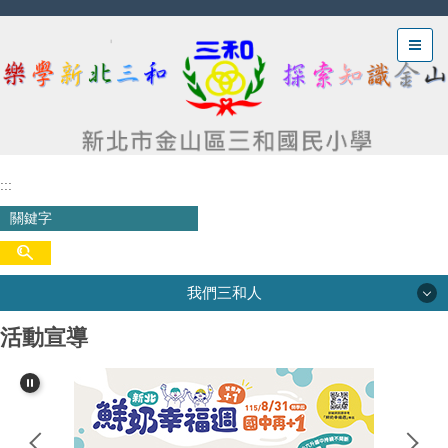
跳
到
主
要
內
容
區
:::
我們三和人
活動宣導
我們三和人
三和沿革