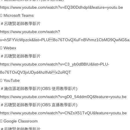
https://www.youtube.com/watch?v=EQ3l0DdhdpI&feature=youtu.be
 Microsoft Teams
＃呂聰賢老師教學影片
https://www.youtube.com/watch?
v=hSFYVcWpzck&list=PLU8o76TOvQXuFnBVhmz1CbMD9QwNG5a
 Webex
＃呂聰賢老師教學影片
https://www.youtube.com/watch?v=C3_yb0dBBIU&list=PLU-
8o76TOvQV3jxUDyd4hzIfvbx2oRQT
 YouTube
＃施信源老師教學影片(OBS 使用教學影片)
https://www.youtube.com/watch?v=gD0_54ddm0Q&feature=youtu.be
＃呂聰賢老師教學影片(OBS 直播教學影片)
https://www.youtube.com/watch?v=CNZsX51TvQU&feature=youtu.be
 Google Classroom
＃呂聰賢老師教學影片