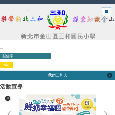
跳
到
主
要
內
容
區
:::
我們三和人
活動宣導
我們三和人
三和沿革