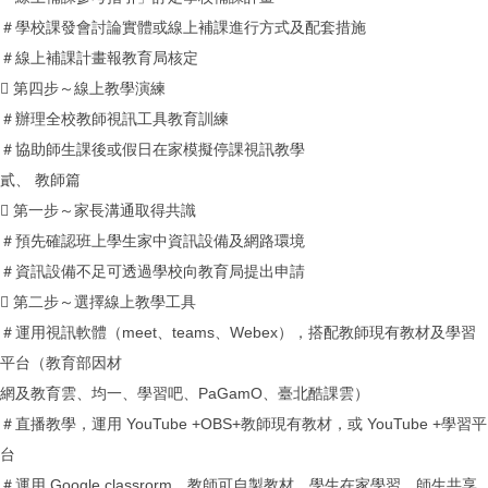
＃學校課發會討論實體或線上補課進行方式及配套措施
＃線上補課計畫報教育局核定
 第四步～線上教學演練
＃辦理全校教師視訊工具教育訓練
＃協助師生課後或假日在家模擬停課視訊教學
貳、 教師篇
 第一步～家長溝通取得共識
＃預先確認班上學生家中資訊設備及網路環境
＃資訊設備不足可透過學校向教育局提出申請
 第二步～選擇線上教學工具
＃運用視訊軟體（meet、teams、Webex），搭配教師現有教材及學習
平台（教育部因材
網及教育雲、均一、學習吧、PaGamO、臺北酷課雲）
＃直播教學，運用 YouTube +OBS+教師現有教材，或 YouTube +學習平
台
＃運用 Google classrorm，教師可自製教材，學生在家學習，師生共享