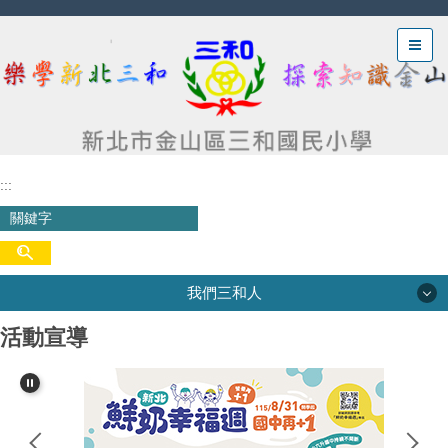
跳
到
主
要
內
容
區
:::
我們三和人
活動宣導
我們三和人
三和沿革