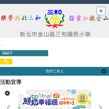
跳
到
主
要
內
容
區
:::
我們三和人
活動宣導
我們三和人
三和沿革