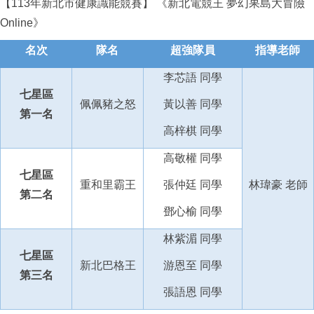
【113年新北市健康識能競賽】 《新北電競王 夢幻果島大冒險
Online》
名次
隊名
超強隊員
指導老師
李芯語
同學
七星區
佩佩豬之怒
黃以善
同學
第一名
高梓棋
同學
高敬權
同學
七星區
重和里霸王
張仲廷
同學
林瑋豪
老師
第二名
鄧心榆
同學
林紫湄
同學
七星區
新北巴格王
游恩至
同學
第三名
張語恩
同學