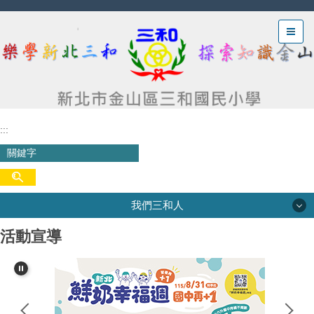
跳
到
主
要
內
容
區
:::
我們三和人
活動宣導
我們三和人
三和沿革