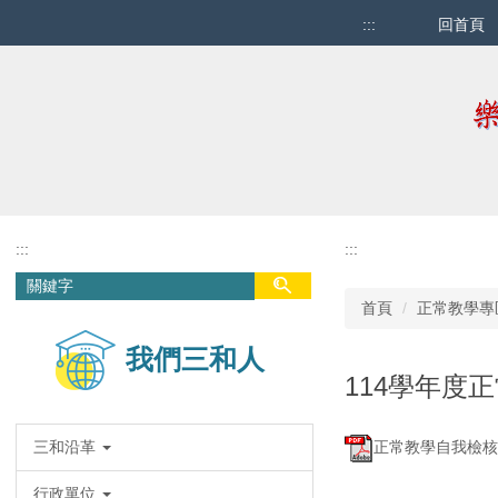
跳
:::
回首頁
到
主
要
內
容
區
:::
:::
首頁
正常教學專
我們三和人
114學年度
三和沿革
正常教學自我檢核表
行政單位