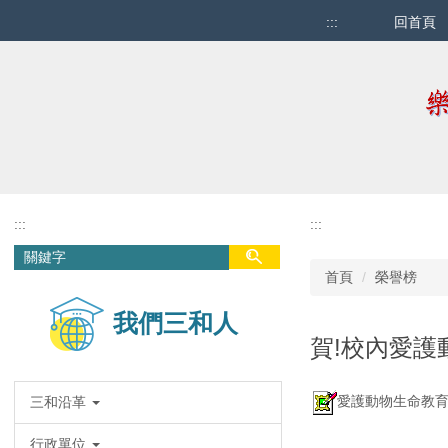
跳
:::
回首頁
到
主
要
內
容
區
:::
:::
首頁
榮譽榜
我們三和人
賀!校內愛
愛護動物生命教育
三和沿革
行政單位