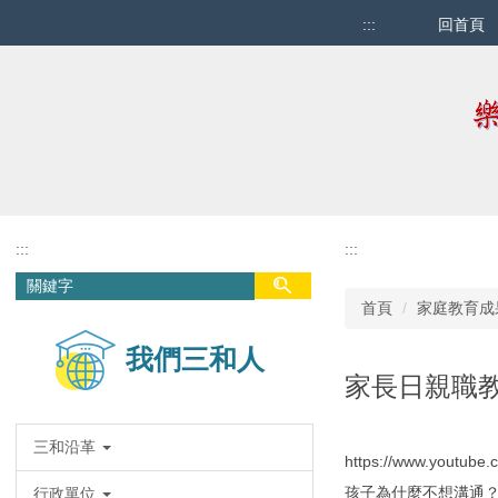
跳
:::
回首頁
到
主
要
內
容
區
:::
:::
首頁
家庭教育成
我們三和人
家長日親職
三和沿革
https://www.youtube
孩子為什麼不想溝通
行政單位