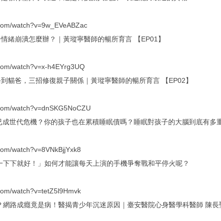
e.com/watch?v=9w_EVeABZac
情緒崩潰怎麼辦？｜黃瑽寧醫師的暢所育言 【EP01】
.com/watch?v=x-h4EYrg3UQ
到貓爸，三招修復親子關係｜黃瑽寧醫師的暢所育言 【EP02】
e.com/watch?v=dnSKG5NoCZU
不飽已成世代危機？你的孩子也在累積睡眠債嗎？睡眠對孩子的大腦到底有多
.com/watch?v=8VNkBjjYxk8
再玩一下下就好！」如何才能讓每天上演的手機爭奪戰和平停火呢？
.com/watch?v=tetZ5l9Hmvk
？網路成癮竟是病！醫揭青少年沉迷原因｜臺安醫院心身醫學科醫師 陳長