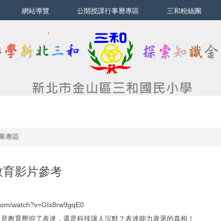
網站導覽
公開授課行事曆專區
三和粉絲團
果專區
教育影片參考
.com/watch?v=GIx8rw9gqE0
？是教育壓抑了表達，還是科技讓人沉默？表達能力衰退的真相！