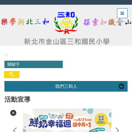
跳
到
主
要
內
容
區
:::
我們三和人
活動宣導
我們三和人
三和沿革