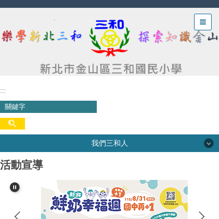
跳
到
主
要
內
容
區
:::
我們三和人
活動宣導
我們三和人
三和沿革